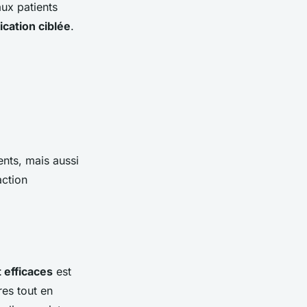
ux patients
ation ciblée
.
nts, mais aussi
action
t efficaces
est
res tout en