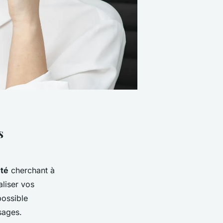
s
nté
cherchant à
liser vos
possible
sages.