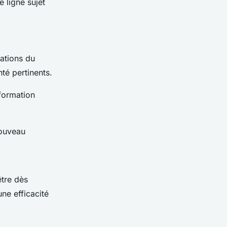
e ligne sujet
ations du
té pertinents.
nformation
Nouveau
être dès
ne efficacité