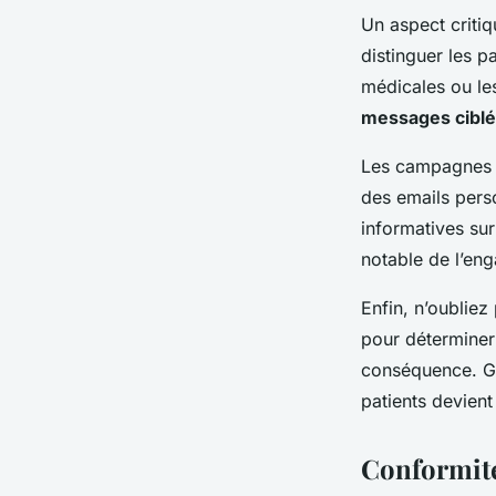
Un aspect critiq
distinguer les p
médicales ou le
messages cibl
Les campagnes ré
des emails pers
informatives su
notable de l’eng
Enfin, n’oubliez
pour déterminer 
conséquence. Gr
patients devient
Conformité