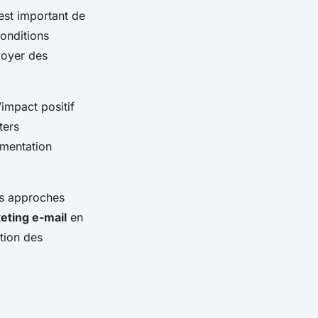
 est important de
conditions
voyer des
’impact positif
ters
gmentation
tes approches
eting e-mail
en
tion des