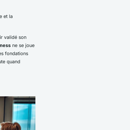
 et la
r validé son
iness
ne se joue
es fondations
oute quand