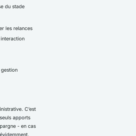
sse du stade
r les relances
interaction
 gestion
istrative. C’est
 seuls apports
épargne - en cas
n évidemment.