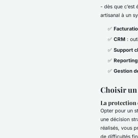
- dès que c’est 
artisanal à un s
✅
Facturati
✅
CRM
: out
✅
Support cl
✅
Reportin
✅
Gestion d
Choisir un 
La protection
Opter pour un s
une décision str
réalisés, vous 
de difficultés f