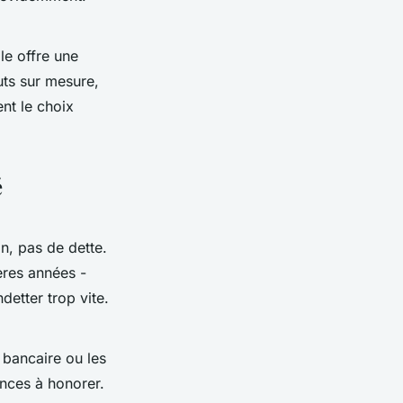
e offre une
uts sur mesure,
ent le choix
é
on, pas de dette.
ères années -
detter trop vite.
 bancaire ou les
ances à honorer.