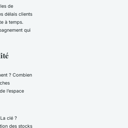
ples de
s délais clients
rte à temps.
mpagnement qui
ité
ement ? Combien
âches
de l’espace
La clé ?
tion des stocks