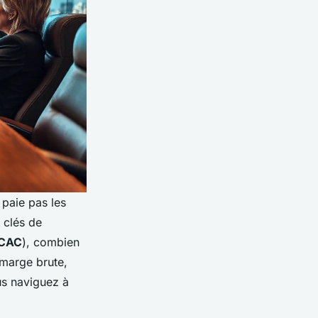
 paie pas les
s clés de
CAC
), combien
 marge brute,
us naviguez à