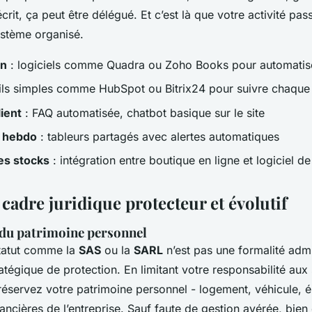
écrit, ça peut être délégué. Et c’est là que votre activité pa
ystème organisé.
on
: logiciels comme Quadra ou Zoho Books pour automatise
ils simples comme HubSpot ou Bitrix24 pour suivre chaque 
ient
: FAQ automatisée, chatbot basique sur le site
g hebdo
: tableurs partagés avec alertes automatiques
es stocks
: intégration entre boutique en ligne et logiciel de
cadre juridique protecteur et évolutif
 du patrimoine personnel
tatut comme la
SAS
ou la
SARL
n’est pas une formalité admin
atégique de protection. En limitant votre responsabilité aux
préservez votre patrimoine personnel - logement, véhicule, 
inancières de l’entreprise. Sauf faute de gestion avérée, bie