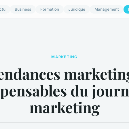
ctu
Business
Formation
Juridique
Management
MARKETING
endances marketing
spensables du journ
marketing