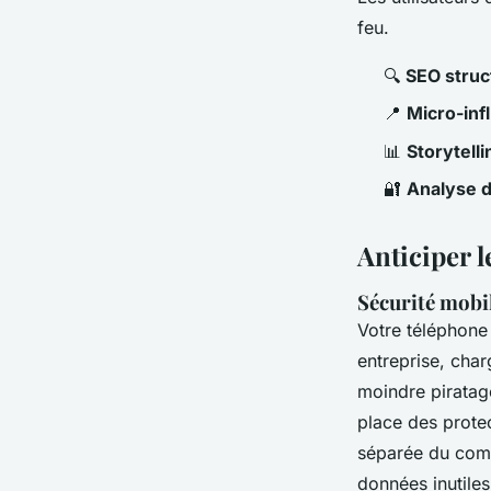
feu.
🔍
SEO struc
📍
Micro-inf
📊
Storytell
🔐
Analyse 
Anticiper l
Sécurité mobil
Votre téléphone 
entreprise, char
moindre piratag
place des prote
séparée du comp
données inutiles