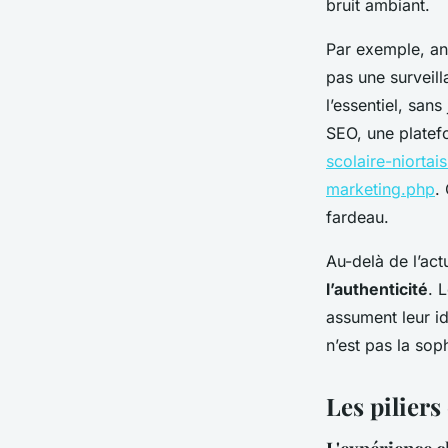
bruit ambiant.
Par exemple, ant
pas une surveill
l’essentiel, sans
SEO, une platefo
scolaire-niortai
marketing.php
.
fardeau.
Au-delà de l’act
l’authenticité
. 
assument leur i
n’est pas la soph
Les piliers