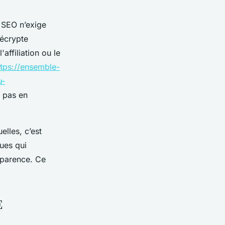
e SEO n’exige
décrypte
'affiliation ou le
ttps://ensemble-
u-
, pas en
elles, c’est
ues qui
sparence. Ce
E