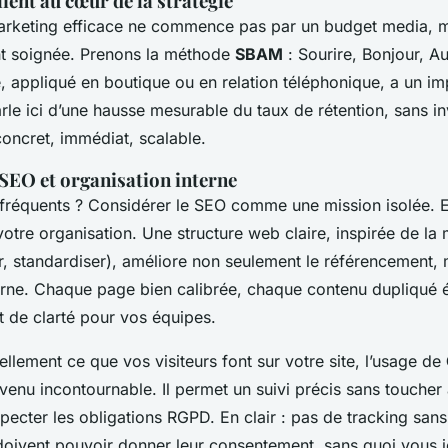
lient au cœur de la stratégie
arketing efficace ne commence pas par un budget media, m
nt soignée. Prenons la méthode
SBAM
: Sourire, Bonjour, Au
 appliqué en boutique ou en relation téléphonique, a un imp
parle ici d’une hausse mesurable du taux de rétention, sans i
concret, immédiat, scalable.
SEO et organisation interne
fréquents ? Considérer le SEO comme une mission isolée. En 
e votre organisation. Une structure web claire, inspirée de l
r, standardiser), améliore non seulement le référencement, 
erne. Chaque page bien calibrée, chaque contenu dupliqué él
t de clarté pour vos équipes.
llement ce que vos visiteurs font sur votre site, l’usage de
venu incontournable. Il permet un suivi précis sans toucher
pecter les obligations RGPD. En clair : pas de tracking san
s doivent pouvoir donner leur consentement, sans quoi vous 