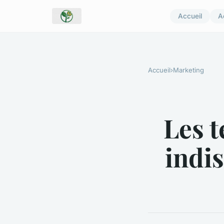
Accueil
A
Accueil
›
Marketing
Les t
indi