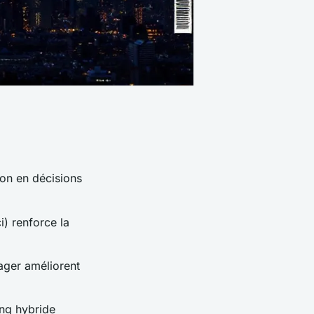
ion en décisions
) renforce la
ager améliorent
ing hybride