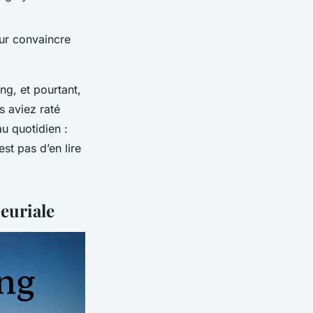
our convaincre
ng, et pourtant,
s aviez raté
u quotidien :
st pas d’en lire
neuriale