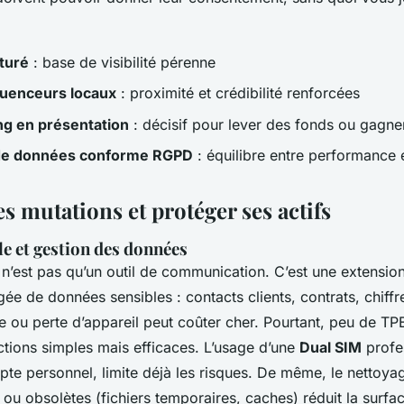
turé
: base de visibilité pérenne
luenceurs locaux
: proximité et crédibilité renforcées
ing en présentation
: décisif pour lever des fonds ou gagn
de données conforme RGPD
: équilibre entre performance 
es mutations et protéger ses actifs
e et gestion des données
n’est pas qu’un outil de communication. C’est une extensio
gée de données sensibles : contacts clients, contrats, chiffre
e ou perte d’appareil peut coûter cher. Pourtant, peu de TP
ctions simples mais efficaces. L’usage d’une
Dual SIM
profes
te personnel, limite déjà les risques. De même, le nettoyag
 ou obsolètes (fichiers temporaires, caches) réduit la surfa