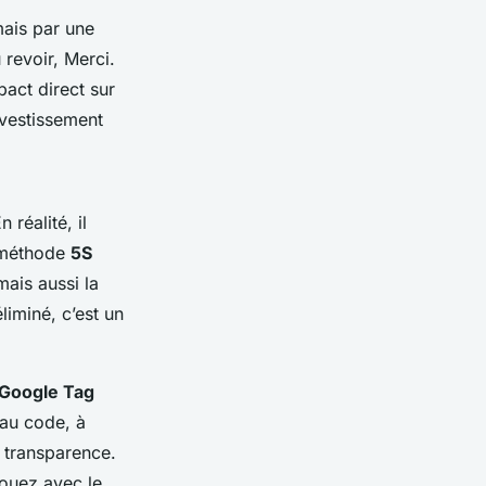
ais par une
 revoir, Merci.
act direct sur
nvestissement
réalité, il
a méthode
5S
mais aussi la
iminé, c’est un
Google Tag
 au code, à
s transparence.
jouez avec le