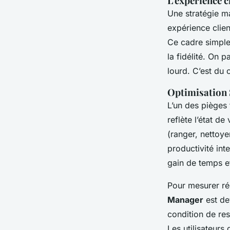
L'expérience c
Une stratégie m
expérience clie
Ce cadre simple,
la fidélité. On 
lourd. C’est du 
Optimisation 
L’un des pièges 
reflète l’état d
(ranger, nettoye
productivité int
gain de temps e
Pour mesurer rée
Manager
est de
condition de res
Les utilisateur